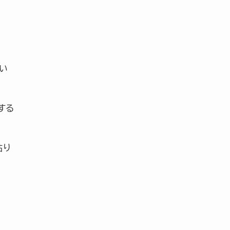
い
する
貼り