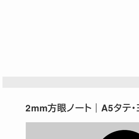
メ
イ
ン
コ
ン
テ
ン
ツ
へ
移
動
2mm方眼ノート｜A5タテ