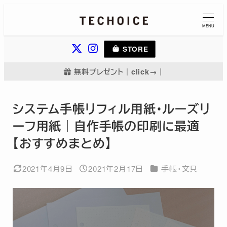
メ
イ
MENU
ン
STORE
コ
ン
無料プレゼント｜click→｜
テ
ン
システム手帳リフィル用紙・ルーズリ
ツ
ーフ用紙｜自作手帳の印刷に最適
へ
【おすすめまとめ】
移
動
カテゴリー
2021年4月9日
2021年2月17日
手帳・文具
更新日
投稿日